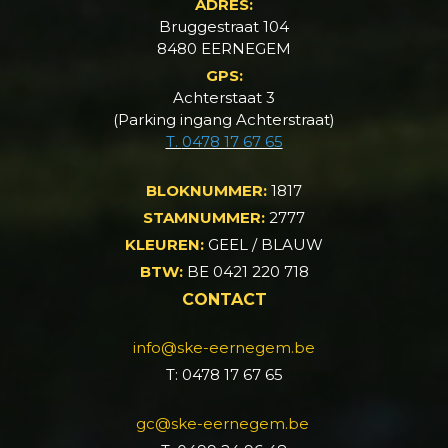
ADRES:
Bruggestraat 104
8480 EERNEGEM
GPS:
Achterstaat 3
(Parking ingang Achterstraat)
T.
0478 17 67 65
BLOKNUMMER:
1817
STAMNUMMER:
2777
KLEUREN:
GEEL / BLAUW
BTW:
BE 0421 220 718
CONTACT
info@ske-eernegem.be
T: 0478 17 67 65
gc@ske-eernegem.be