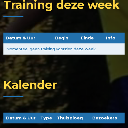
Training deze week
Datum & Uur
Begin
Einde
Info
Momenteel geen training voorzien deze week
Kalender
Datum & Uur
Type
Thuisploeg
Bezoekers