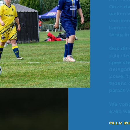
Onze dam
weken v
voorbere
komen o
terug in
Ook dit 
zijlijn t
speelste
delegat
Zowel ti
tijdens
paraat v
We vond
even wa
MEER I