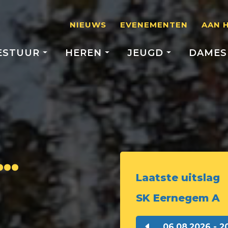
NIEUWS
EVENEMENTEN
AAN 
ESTUUR
HEREN
JEUGD
DAME
..
Laatste uitslag
SK Eernegem A
06.08.2026 - 2