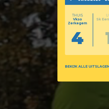
THUIS
U
Vkso
Sk Ee
Zerkegem
4
BEKIJK ALLE UITSLAGE