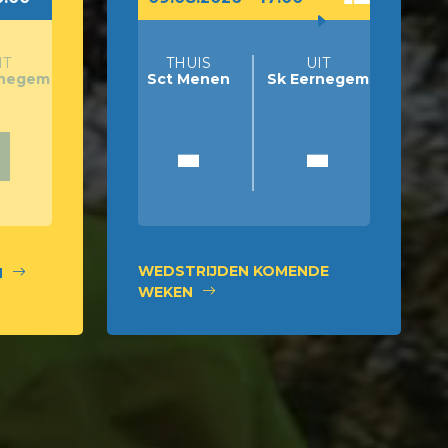
IT
THUIS
UIT
rnegem
Sct Menen
Sk Eernegem
1
-
-
WEDSTRIJDEN KOMENDE
N
WEKEN