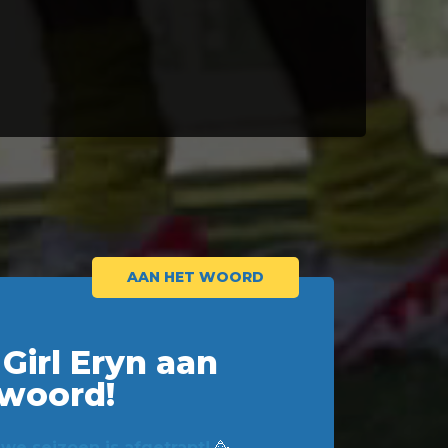
AAN HET WOORD
Girl Eryn aan
 woord!
we seizoen is afgetrapt!
🥳