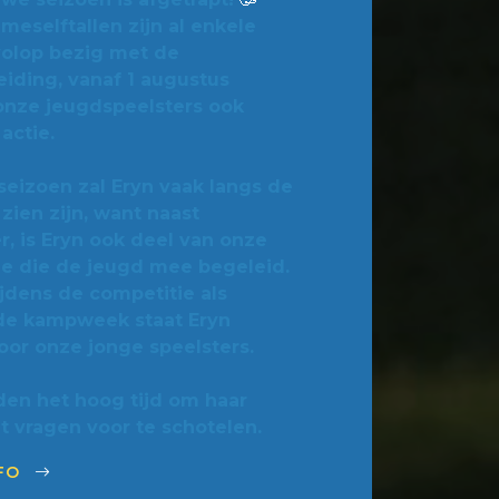
eselftallen zijn al enkele
olop bezig met de
iding, vanaf 1 augustus
nze jeugdspeelsters ook
 actie.
seizoen zal Eryn vaak langs de
e zien zijn, want naast
r, is Eryn ook deel van onze
ie die de jeugd mee begeleid.
jdens de competitie als
 de kampweek staat Eryn
oor onze jonge speelsters.
en het hoog tijd om haar
t vragen voor te schotelen.
NFO