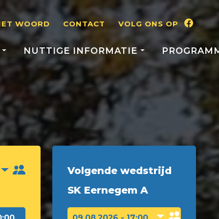
HET WOORD
CONTACT
VOLG ONS OP
S
NUTTIGE INFORMATIE
PROGRAM
Volgende wedstrijd
SK Eernegem A
0:00
09.08.2026 - 17:00