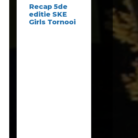
Recap 5de
editie SKE
Girls Tornooi