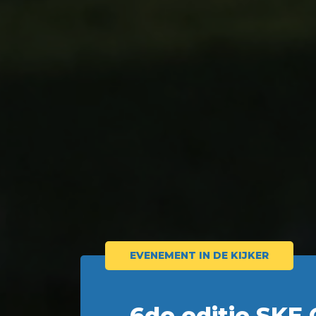
EVENEMENT IN DE KIJKER
6de editie SKE G