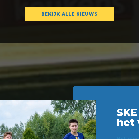
BEKIJK ALLE NIEUWS
SKE 
het
Het nieu