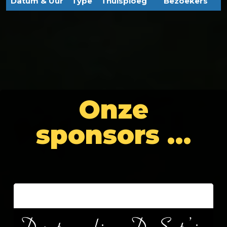
Datum & Uur
Type
Thuisploeg
Bezoekers
Onze
sponsors …