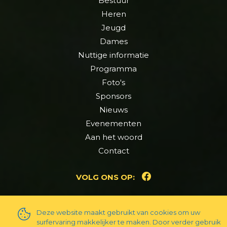
Bestuur
Heren
Jeugd
Dames
Nuttige informatie
Programma
Foto's
Sponsors
Nieuws
Evenementen
Aan het woord
Contact
VOLG ONS OP:
Deze website maakt gebruikt van cookies om uw
surfervaring makkelijker te maken. Door verder gebruik