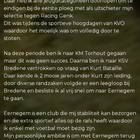
Daar heb ik alle jeugdcategorieën doorlopen om te
eindigen bij de eerste ploeg met als uitschieter mijn
selectie tegen Racing Genk.
Dit was tijdens de sportieve hoogdagen van KVO
waardoor het moeilijk was om volledig door te
stoten.
Na deze periode ben ik naar KM Torhout gegaan
maar dit was geen succes. Daarna ben ik naar KSV
Bredene vertrokken op vraag van Kurt Bataille.
Daar kende ik 2 mooie jaren onder Kurt zijn leiding,
door diverse randzaken volgde er een leegloop bij
Bredene en besliste ik al vrij snel om naar Eernegem
te gaan.
Eernegem is een club die mij stabiliteit kan bezorgen
en die extra sportief alles op de rails heeft waardoor
ik enkel met voetbal moet bezig zijn.
Mijn persoonlijke ambitie is om met Eernegem terug