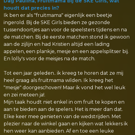
Dag Paulina, Fruitmama bij de SKE Girls, wat
houdt dat precies in?
Ik ben er als "fruitmama" eigenlijk een beetje
ingerold. Bij de SKE Girls bieden ze gezonde
tussendoortjes aan voor de speelsters tijdens en na
de matchen. Bij de eerste matchen stond ik gewoon
aan de zijlijn en had Kristien altijd een lading
appelen, een plankje, mesje en een appelsplitser bij.
En lolly's voor de meisjes na de match.
Tot een jaar geleden.. ik kreeg te horen dat ze mij
heel graag als fruitmama wilden. Ik kreeg het
"mesje" doorgeschoven! Maar ik vond het wel leuk
en zei meteen ja!.
Mijn taak houdt niet enkel in om fruit te kopen en
aan te bieden aan de spelers. Het is meer dan dat.
Elke keer mee genieten van de wedstrijden. Met
plezier naar de winkel gaan en kijken wat lekkers ik
hen weer kan aanbieden. Af en toe een leuke