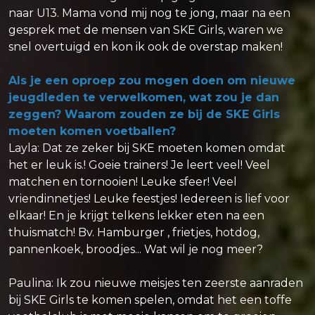
naar U13. Mama vond mij nog te jong, maar na een
gesprek met de mensen van SKE Girls, waren we
snel overtuigd en kon ik ook de overstap maken!
Als je een oproep zou mogen doen om nieuwe
jeugdleden te verwelkomen, wat zou je dan
zeggen? Waarom zouden ze bij de SKE Girls
moeten komen voetballen?
Layla: Dat ze zeker bij SKE moeten komen omdat
het er leuk is.! Goeie trainers! Je leert veel! Veel
matchen en tornooien! Leuke sfeer! Veel
vriendinnetjes! Leuke feestjes! Iedereen is lief voor
elkaar! En je krijgt telkens lekker eten na een
thuismatch! Bv. Hamburger , frietjes, hotdog,
pannenkoek, broodjes... Wat wil je nog meer?
Paulina: Ik zou nieuwe meisjes ten zeerste aanraden
bij SKE Girls te komen spelen, omdat het een toffe