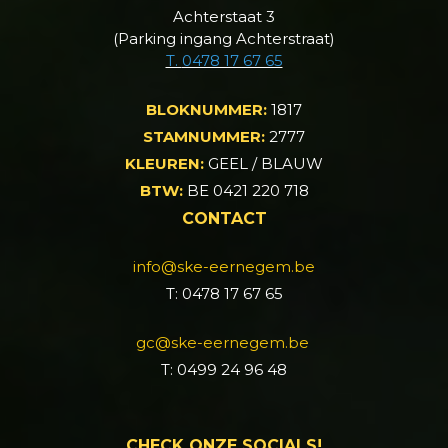
Achterstaat 3
(Parking ingang Achterstraat)
T.
0478 17 67 65
BLOKNUMMER:
1817
STAMNUMMER:
2777
KLEUREN:
GEEL / BLAUW
BTW:
BE 0421 220 718
CONTACT
info@ske-eernegem.be
T: 0478 17 67 65
gc@ske-eernegem.be
T: 0499 24 96 48
CHECK ONZE SOCIALS!