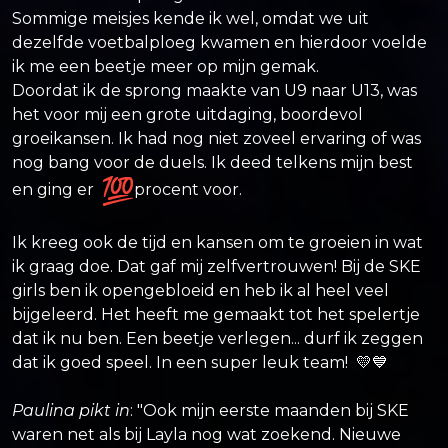
Sommige meisjes kende ik wel, omdat we uit
dezelfde voetbalploeg kwamen en hierdoor voelde
ik me een beetje meer op mijn gemak.
Doordat ik de sprong maakte van U9 naar U13, was
het voor mij een grote uitdaging, boordevol
groeikansen. Ik had nog niet zoveel ervaring of was
nog bang voor de duels. Ik deed telkens mijn best
en ging er
procent voor.
Ik kreeg ook de tijd en kansen om te groeien in wat
ik graag doe. Dat gaf mij zelfvertrouwen! Bij de SKE
girls ben ik opengebloeid en heb ik al heel veel
bijgeleerd. Het heeft me gemaakt tot het spelertje
dat ik nu ben. Een beetje verlegen... durf ik zeggen
dat ik goed speel. In een super leuk team! 💛💙
Paulina pikt in
: "Ook mijn eerste maanden bij SKE
waren net als bij Layla nog wat zoekend. Nieuwe