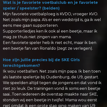
Wat is je favoriete voetbalclub en je favoriete
speler / speelster? (beiden)
Mijn favoriete voetbalploeg is KVDO, vroeger KVO.
Net zoals mijn papa. Als er een wedstrijd is, ga ik wel
eens mee gaan supporteren.
Supporterliedjes ken ik ook al een beetje, maar ik
mag ze thuis niet zingen van mama.
Een favoriete speler heb ik niet echt, maar ik ben
een beetje fan van Ronaldo (zegt ze verlegen).
Hoe zijn jullie precies bij de SKE Girls
terechtgekomen?
Ik wou voetballen. Net zoals mijn papa. Ik ben toen
als laatste spelertje bij Oudenburg, de U9, gestart.
We speelden altijd tegen de jongens en dat vond ik
niet zo leuk. De trainingen vond ik soms een beetje
saai...Toen iedereen de overstap maakte naar SKE,
stonden wij een beetje in twijfel. Mama wou eerst
niet omdat ik een grote stap ging maken van U9