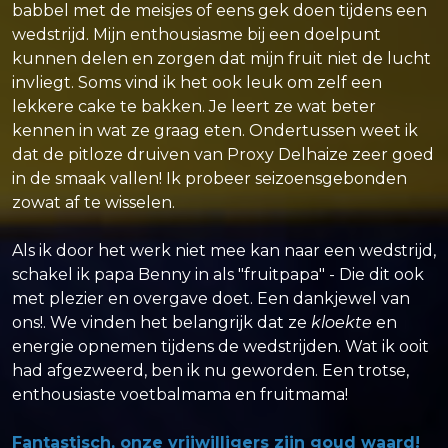
babbel met de meisjes of eens gek doen tijdens een
wedstrijd. Mijn enthousiasme bij een doelpunt
kunnen delen en zorgen dat mijn fruit niet de lucht
invliegt. Soms vind ik het ook leuk om zelf een
lekkere cake te bakken. Je leert ze wat beter
kennen in wat ze graag eten. Ondertussen weet ik
dat de pitloze druiven van Proxy Delhaize zeer goed
in de smaak vallen! Ik probeer seizoensgebonden
zowat af te wisselen.
Als ik door het werk niet mee kan naar een wedstrijd,
schakel ik papa Benny in als "fruitpapa" - Die dit ook
met plezier en overgave doet. Een dankjewel van
ons!. We vinden het belangrijk dat ze
kloekte
en
energie opnemen tijdens de wedstrijden. Wat ik ooit
had afgezweerd, ben ik nu geworden. Een trotse,
enthousiaste voetbalmama en fruitmama!
Fantastisch, onze vrijwilligers zijn goud waard!