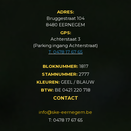
ADRES:
Bruggestraat 104
8480 EERNEGEM
GPS:
Achterstaat 3
(Parking ingang Achterstraat)
T.
0478 17 67 65
BLOKNUMMER:
1817
STAMNUMMER:
2777
KLEUREN:
GEEL / BLAUW
BTW:
BE 0421 220 718
CONTACT
info@ske-eernegem.be
T: 0478 17 67 65