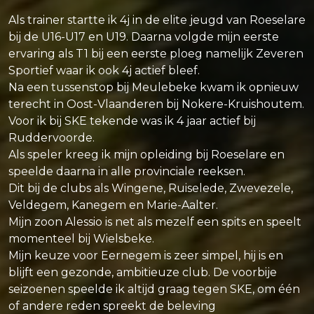
Als trainer startte ik 4j in de elite jeugd van Roeselare
bij de U16-U17 en U19. Daarna volgde mijn eerste
ervaring als T1 bij een eerste ploeg namelijk Zeveren
Sportief waar ik ook 4j actief bleef.
Na een tussenstop bij Meulebeke kwam ik opnieuw
terecht in Oost-Vlaanderen bij Nokere-Kruishoutem.
Voor ik bij SKE tekende was ik 4 jaar actief bij
Ruddervoorde.
Als speler kreeg ik mijn opleiding bij Roeselare en
speelde daarna in alle provinciale reeksen.
Dit bij de clubs als Wingene, Ruiselede, Zwevezele,
Veldegem, Kanegem en Marie-Aalter.
Mijn zoon Alessio is net als mezelf een spits en speelt
momenteel bij Wielsbeke.
Mijn keuze voor Eernegem is zeer simpel, hij is en
blijft een gezonde, ambitieuze club. De voorbije
seizoenen speelde ik altijd graag tegen SKE, om één
of andere reden spreekt de beleving